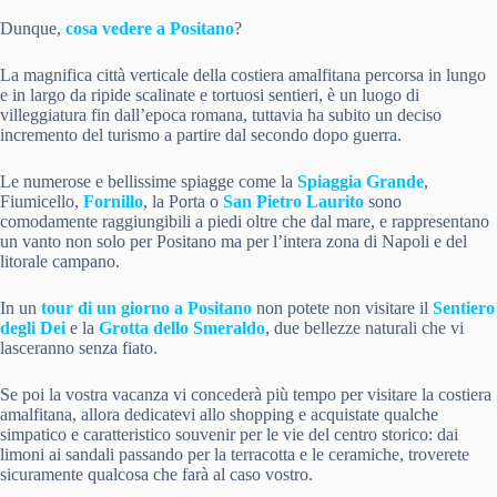
Dunque,
cosa vedere a Positano
?
La magnifica città verticale della costiera amalfitana percorsa in lungo
e in largo da ripide scalinate e tortuosi sentieri, è un luogo di
villeggiatura fin dall’epoca romana, tuttavia ha subito un deciso
incremento del turismo a partire dal secondo dopo guerra.
Le numerose e bellissime spiagge come la
Spiaggia Grande
,
Fiumicello,
Fornillo
, la Porta o
San Pietro Laurito
sono
comodamente raggiungibili a piedi oltre che dal mare, e rappresentano
un vanto non solo per Positano ma per l’intera zona di Napoli e del
litorale campano.
In un
tour di un giorno a Positano
non potete non visitare il
Sentiero
degli Dei
e la
Grotta dello Smeraldo
, due bellezze naturali che vi
lasceranno senza fiato.
Se poi la vostra vacanza vi concederà più tempo per visitare la costiera
amalfitana, allora dedicatevi allo shopping e acquistate qualche
simpatico e caratteristico souvenir per le vie del centro storico: dai
limoni ai sandali passando per la terracotta e le ceramiche, troverete
sicuramente qualcosa che farà al caso vostro.