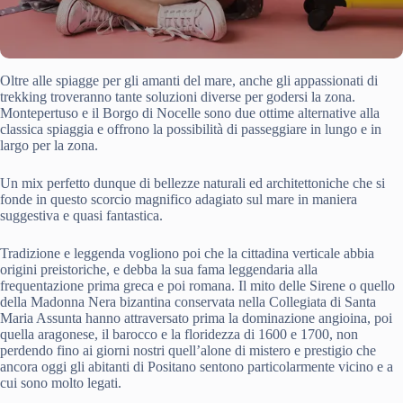
Oltre alle spiagge per gli amanti del mare, anche gli appassionati di
trekking troveranno tante soluzioni diverse per godersi la zona.
Montepertuso e il Borgo di Nocelle sono due ottime alternative alla
classica spiaggia e offrono la possibilità di passeggiare in lungo e in
largo per la zona.
Un mix perfetto dunque di bellezze naturali ed architettoniche che si
fonde in questo scorcio magnifico adagiato sul mare in maniera
suggestiva e quasi fantastica.
Tradizione e leggenda vogliono poi che la cittadina verticale abbia
origini preistoriche, e debba la sua fama leggendaria alla
frequentazione prima greca e poi romana. Il mito delle Sirene o quello
della Madonna Nera bizantina conservata nella Collegiata di Santa
Maria Assunta hanno attraversato prima la dominazione angioina, poi
quella aragonese, il barocco e la floridezza di 1600 e 1700, non
perdendo fino ai giorni nostri quell’alone di mistero e prestigio che
ancora oggi gli abitanti di Positano sentono particolarmente vicino e a
cui sono molto legati.