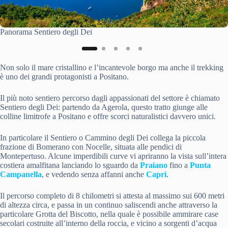
Panorama Sentiero degli Dei
Non solo il mare cristallino e l’incantevole borgo ma anche il trekking
è uno dei grandi protagonisti a Positano.
Il più noto sentiero percorso dagli appassionati del settore è chiamato
Sentiero degli Dei: partendo da Agerola, questo tratto giunge alle
colline limitrofe a Positano e offre scorci naturalistici davvero unici.
In particolare il Sentiero o Cammino degli Dei collega la piccola
frazione di Bomerano con Nocelle, situata alle pendici di
Montepertuso. Alcune imperdibili curve vi apriranno la vista sull’intera
costiera amalfitana lanciando lo sguardo da
Praiano
fino a
Punta
Campanella
, e vedendo senza affanni anche
Capri
.
Il percorso completo di 8 chilometri si attesta al massimo sui 600 metri
di altezza circa, e passa in un continuo saliscendi anche attraverso la
particolare Grotta del Biscotto, nella quale è possibile ammirare case
secolari costruite all’interno della roccia, e vicino a sorgenti d’acqua