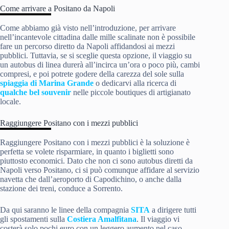
Come arrivare a Positano da Napoli
Come abbiamo già visto nell’introduzione, per arrivare
nell’incantevole cittadina dalle mille scalinate non è possibile
fare un percorso diretto da Napoli affidandosi ai mezzi
pubblici. Tuttavia, se si sceglie questa opzione, il viaggio su
un autobus di linea durerà all’incirca un’ora o poco più, cambi
compresi, e poi potrete godere della carezza del sole sulla
spiaggia di Marina Grande
o dedicarvi alla ricerca di
qualche bel souvenir
nelle piccole boutiques di artigianato
locale.
Raggiungere Positano con i mezzi pubblici
Raggiungere Positano con i mezzi pubblici è la soluzione è
perfetta se volete risparmiare, in quanto i biglietti sono
piuttosto economici. Dato che non ci sono autobus diretti da
Napoli verso Positano, ci si può comunque affidare al servizio
navetta che dall’aeroporto di Capodichino, o anche dalla
stazione dei treni, conduce a Sorrento.
Da qui saranno le linee della compagnia
SITA
a dirigere tutti
gli spostamenti sulla
Costiera Amalfitana
. Il viaggio vi
costerà solo pochi euro con un leggero aumento nel caso