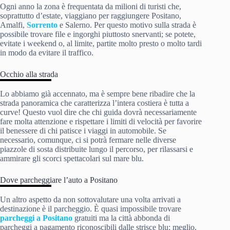
Ogni anno la zona è frequentata da milioni di turisti che,
soprattutto d’estate, viaggiano per raggiungere Positano,
Amalfi,
Sorrento
e Salerno. Per questo motivo sulla strada è
possibile trovare file e ingorghi piuttosto snervanti; se potete,
evitate i weekend o, al limite, partite molto presto o molto tardi
in modo da evitare il traffico.
Occhio alla strada
Lo abbiamo già accennato, ma è sempre bene ribadire che la
strada panoramica che caratterizza l’intera costiera è tutta a
curve! Questo vuol dire che chi guida dovrà necessariamente
fare molta attenzione e rispettare i limiti di velocità per favorire
il benessere di chi patisce i viaggi in automobile. Se
necessario, comunque, ci si potrà fermare nelle diverse
piazzole di sosta distribuite lungo il percorso, per rilassarsi e
ammirare gli scorci spettacolari sul mare blu.
Dove parcheggiare l’auto a Positano
Un altro aspetto da non sottovalutare una volta arrivati a
destinazione è il parcheggio. È quasi impossibile trovare
parcheggi a Positano
gratuiti ma la città abbonda di
parcheggi a pagamento riconoscibili dalle strisce blu; meglio,