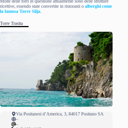
Molte delle torri in questione attualmente sono delle strutture
ricettive, essendo state convertite in ristoranti o
alberghi come
la famosa Torre Silja
.
Torre Trasita
Via Positanesi d’America, 3, 84017 Positano SA
–
–