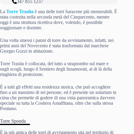
347 855 1237
La
Torre Trasita
è una delle torri Saracene più memorabili. È
stata costruita nella seconda metà del Cinquecento, mentre
oggi è una struttura ricettiva dove, volendo, è possibile
soggiornare e dormire.
Una volta smessi i panni di torre da avvistamento, infatti, nei
primi anni del Novecento è stata trasformata dal marchese
Giorgio Gozzi in abitazione.
Torre Trasita è collocata, del tutto a strapiombo sul mare e
sugli scogli, lungo il Sentiero degli Innamorati, al di là della
ringhiera di protezione.
È a tutti gli effetti una residenza storica, che può accogliere
fino a un massimo di sei persone, ed è presente un solarium in
cima che permette di godere di una vista panoramica davvero
speciale su tutta la Costiera Amalfitana, oltre che sulla stessa
Positano.
Torre Sponda
È la più antica delle torri di avvistamento sita nel territorio di