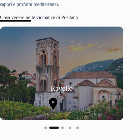
sapori e profumi mediterranei.
Cosa vedere nelle vicinanze di Positano
Slide 2 of 5
Ravello
23.4 Km