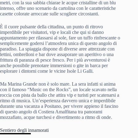
metri, con la sua sabbia chiarae le acque cristalline di un blu
intenso, offre uno scenario da cartolina con le caratteristiche
casette colorate arroccate sulle scogliere circostanti.
È il cuore pulsante della cittadina, un punto di ritrovo
imperdibile per visitatori, vip e locali che qui si danno
appuntamento per rilassarsi al sole, fare un tuffo rinfrescante o
semplicemente godersi l’atmosfera unica di questo angolo di
paradiso. La spiaggia dispone di diverse aree attrezzate con
lettini, ombrelloni e bar dove assaporare un aperitivo o una
frittura di paranza di pesce fresco. Per i più avventurosi è
anche possibile prenotare immersioni o gite in barca per
esplorare i dintorni come le vicine Isole Li Galli.
Ma Marina Grande non è solo mare. La sera infatti si anima
con il famoso “Music on the Rocks”, un locale scavato nella
roccia con pista da ballo che attira vip e turisti per scatenarsi a
ritmo di musica. Un’esperienza davvero unica e imperdibile
durante una vacanza a Positano, per vivere appieno il fascino
di questo angolo di Costiera Amalfitana tra panorami
mozzafiato, acque turchesi e divertimento a ritmo di onde.
Sentiero degli innamorati