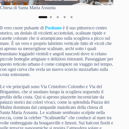
Tramont
Chiesa di Santa Maria Assunta
Il vero cuore pulsante di
Positano
è il suo pittoresco centro
storico, un dedalo di vicoletti acciottolati, scalinate ripide e
casette colorate che si arrampicano sulla scogliera a picco sul
mare. È un vero e proprio labirinto verticale fatto di vicoli che
si aprono su meravigliose scalinate, archi sotto i quali
transitano leggiadri viottoli e angoli nascosti dove si celano
piccole botteghe artigiane e deliziosi ristoranti. Passeggiare per
questo reticolo urbano è come compiere un viaggio nel tempo,
con ogni curva che svela un nuovo scorcio mozzafiato sulla
costa sottostante.
Le vie principali sono Via Cristoforo Colombo e Via del
Brigantino, che si snodano lungo la scogliera seguendo il
profilo della costa. Qui si aprono piazzette incorniciate da
palazzi storici dai colori vivaci, come la splendida Piazza dei
Mulini dominata dal campanile maiolicato della chiesa di
Santa Maria Assunta. Le scalinate sembrano scolpite nella
roccia, come la celebre “Scalinatella” che conduce al mare tra
volte ombreggiate da bouganville e limoni. Sui balconi fioriti e
sulle terrazze panoramiche si respira l’atmosfera solare e