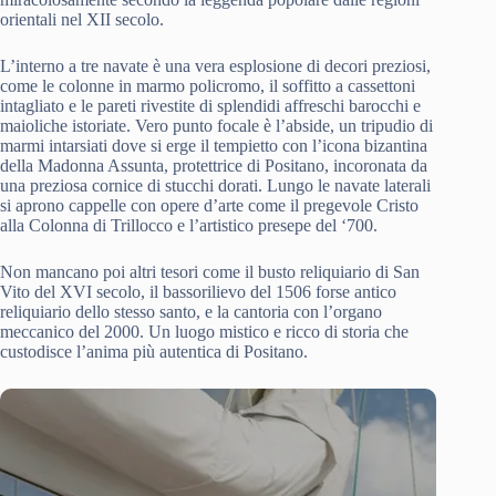
orientali nel XII secolo.
L’interno a tre navate è una vera esplosione di decori preziosi,
come le colonne in marmo policromo, il soffitto a cassettoni
intagliato e le pareti rivestite di splendidi affreschi barocchi e
maioliche istoriate. Vero punto focale è l’abside, un tripudio di
marmi intarsiati dove si erge il tempietto con l’icona bizantina
della Madonna Assunta, protettrice di Positano, incoronata da
una preziosa cornice di stucchi dorati. Lungo le navate laterali
si aprono cappelle con opere d’arte come il pregevole Cristo
alla Colonna di Trillocco e l’artistico presepe del ‘700.
Non mancano poi altri tesori come il busto reliquiario di San
Vito del XVI secolo, il bassorilievo del 1506 forse antico
reliquiario dello stesso santo, e la cantoria con l’organo
meccanico del 2000. Un luogo mistico e ricco di storia che
custodisce l’anima più autentica di Positano.