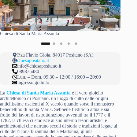
Chiesa d
Chiesa di Santa Maria Assunta
P.za Flavio Gioia, 84017 Positano (SA)
chiesapositano.it
info@chiesapositano.it
089875480
Lun. – Dom. 09:30 – 12:00 / 16:00 – 20:00
Ingresso gratuito
La
Chiesa di Santa Maria Assunta
è il vero gioiello
architettonico di Positano, un luogo di culto dalle origini
antichissime risalenti al X secolo quando sorse il monastero
benedettino di Santa Maria. Sebbene l’edificio attuale sia
frutto dei lavori di ristrutturazione avvenuti tra il 1777 e il
1782, la chiesa custodisce al suo interno tesori artistici e
architettonici che narrano secoli di storia e tradizioni legate al
culto dell’icona bizantina della Madonna, giunta
miracolosamente secondo la leggenda popolare dalle regioni