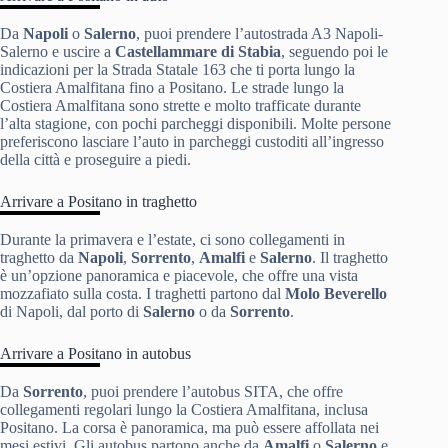
Da
Napoli
o
Salerno
, puoi prendere l’autostrada A3 Napoli-
Salerno e uscire a
Castellammare di Stabia
, seguendo poi le
indicazioni per la Strada Statale 163 che ti porta lungo la
Costiera Amalfitana fino a Positano. Le strade lungo la
Costiera Amalfitana sono strette e molto trafficate durante
l’alta stagione, con pochi parcheggi disponibili. Molte persone
preferiscono lasciare l’auto in parcheggi custoditi all’ingresso
della città e proseguire a piedi.
Arrivare a Positano in traghetto
Durante la primavera e l’estate, ci sono collegamenti in
traghetto da
Napoli
,
Sorrento
,
Amalfi
e
Salerno
. Il traghetto
è un’opzione panoramica e piacevole, che offre una vista
mozzafiato sulla costa. I traghetti partono dal
Molo Beverello
di Napoli, dal porto di
Salerno
o da
Sorrento
.
Arrivare a Positano in autobus
Da
Sorrento
, puoi prendere l’autobus SITA, che offre
collegamenti regolari lungo la Costiera Amalfitana, inclusa
Positano. La corsa è panoramica, ma può essere affollata nei
mesi estivi. Gli autobus partono anche da
Amalfi
o
Salerno
e