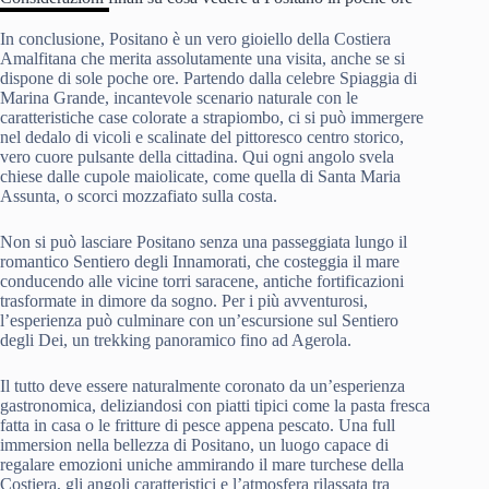
In conclusione, Positano è un vero gioiello della Costiera
Amalfitana che merita assolutamente una visita, anche se si
dispone di sole poche ore. Partendo dalla celebre Spiaggia di
Marina Grande, incantevole scenario naturale con le
caratteristiche case colorate a strapiombo, ci si può immergere
nel dedalo di vicoli e scalinate del pittoresco centro storico,
vero cuore pulsante della cittadina. Qui ogni angolo svela
chiese dalle cupole maiolicate, come quella di Santa Maria
Assunta, o scorci mozzafiato sulla costa.
Non si può lasciare Positano senza una passeggiata lungo il
romantico Sentiero degli Innamorati, che costeggia il mare
conducendo alle vicine torri saracene, antiche fortificazioni
trasformate in dimore da sogno. Per i più avventurosi,
l’esperienza può culminare con un’escursione sul Sentiero
degli Dei, un trekking panoramico fino ad Agerola.
Il tutto deve essere naturalmente coronato da un’esperienza
gastronomica, deliziandosi con piatti tipici come la pasta fresca
fatta in casa o le fritture di pesce appena pescato. Una full
immersion nella bellezza di Positano, un luogo capace di
regalare emozioni uniche ammirando il mare turchese della
Costiera, gli angoli caratteristici e l’atmosfera rilassata tra