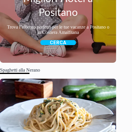
Positano
Trova l’albergo perfetto per le tue vacanze a Positano o
in Costiera Amalfitana
CERCA
Spaghetti alla Nerano