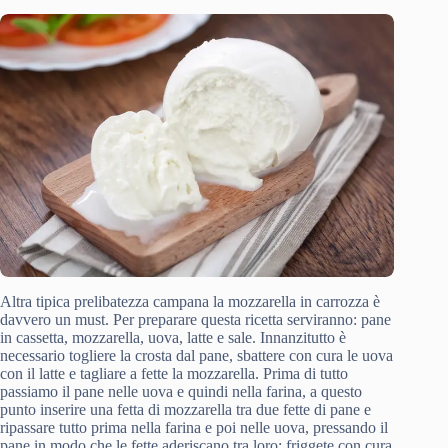
Altra tipica prelibatezza campana la mozzarella in carrozza è
davvero un must. Per preparare questa ricetta serviranno: pane
in cassetta, mozzarella, uova, latte e sale. Innanzitutto è
necessario togliere la crosta dal pane, sbattere con cura le uova
con il latte e tagliare a fette la mozzarella. Prima di tutto
passiamo il pane nelle uova e quindi nella farina, a questo
punto inserire una fetta di mozzarella tra due fette di pane e
ripassare tutto prima nella farina e poi nelle uova, pressando il
pane in modo che le fette aderiscano tra loro; friggete con cura