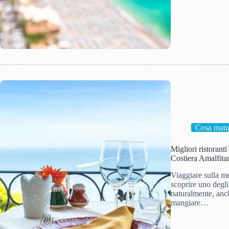
Cosa mang
Migliori ristoranti
Costiera Amalfita
Viaggiare sulla me
scoprire uno degli 
naturalmente, anch
mangiare…