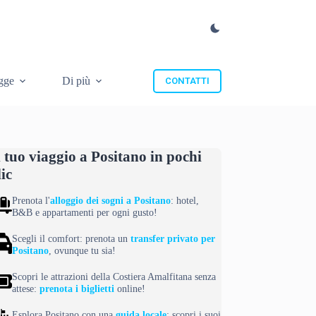
gge
Di più
CONTATTI
l tuo viaggio a Positano in pochi
lic
Prenota l'
alloggio dei sogni a Positano
: hotel,
B&B e appartamenti per ogni gusto!
Scegli il comfort: prenota un
transfer privato per
Positano
, ovunque tu sia!
Scopri le attrazioni della Costiera Amalfitana senza
attese:
prenota i biglietti
online!
Esplora Positano con una
guida locale
: scopri i suoi