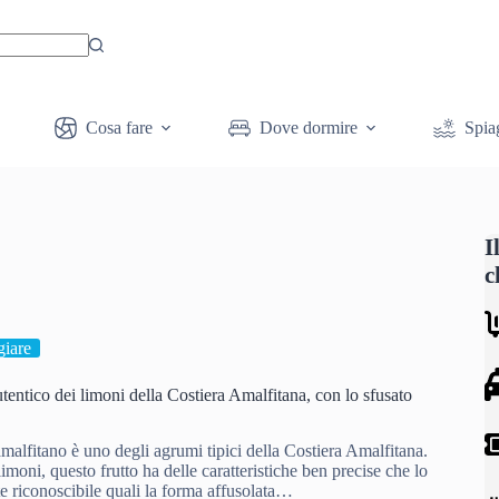
Cosa fare
Dove dormire
Spia
I
c
iare
utentico dei limoni della Costiera Amalfitana, con lo sfusato
amalfitano è uno degli agrumi tipici della Costiera Amalfitana.
 limoni, questo frutto ha delle caratteristiche ben precise che lo
e riconoscibile quali la forma affusolata…