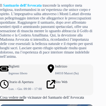
Il
Santuario dell’Avvocata
trascende la semplice meta
religiosa, trasformandosi in un’esperienza che unisce corpo e
spirito. L’impegnativa salita attraverso i Monti Lattari diventa
un pellegrinaggio interiore che alleggerisce le preoccupazioni
quotidiane. Raggiungere il santuario, dopo aver affrontato
sentieri ripidi e ammirando panorami spettacolari, offre una
sensazione di rinascita mentre lo sguardo abbraccia il Golfo di
Salerno e la Costiera Amalfitana. Qui, la devozione alla
Madonna Avvocata si intensifica, ricordandoci l’importanza
delle cose essenziali: la bellezza naturale e il rispetto per questi
luoghi sacri. Lasciare questo rifugio spirituale risulta quasi
doloroso, ma l’esperienza di pace interiore rimane indelebile
nell’anima.
Biglietti
Indirizzo
Ingresso libero
84010 Maiori (Sa)
Orario di Apertura
Sito Web
Lun. – Gio. 09:00 – 17:00
–
Cosa vedere nelle vicinanze del Santuario dell’Avvocata