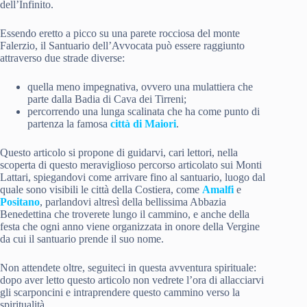
dell’Infinito.
Essendo eretto a picco su una parete rocciosa del monte
Falerzio, il Santuario dell’Avvocata può essere raggiunto
attraverso due strade diverse:
quella meno impegnativa, ovvero una mulattiera che
parte dalla Badia di Cava dei Tirreni;
percorrendo una lunga scalinata che ha come punto di
partenza la famosa
città di Maiori
.
Questo articolo si propone di guidarvi, cari lettori, nella
scoperta di questo meraviglioso percorso articolato sui Monti
Lattari, spiegandovi come arrivare fino al santuario, luogo dal
quale sono visibili le città della Costiera, come
Amalfi
e
Positano
, parlandovi altresì della bellissima Abbazia
Benedettina che troverete lungo il cammino, e anche della
festa che ogni anno viene organizzata in onore della Vergine
da cui il santuario prende il suo nome.
Non attendete oltre, seguiteci in questa avventura spirituale:
dopo aver letto questo articolo non vedrete l’ora di allacciarvi
gli scarponcini e intraprendere questo cammino verso la
spiritualità.