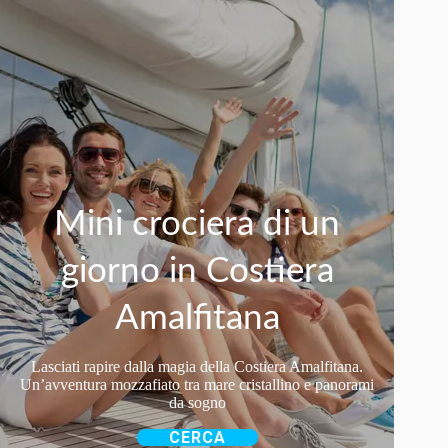
Mini crociera di un
giorno in Costiera
Amalfitana
Lasciati rapire dalla magia della Costiera Amalfitana.
Un’avventura mozzafiato tra mare cristallino e panorami
da sogno
CERCA