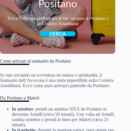
Positano
Trova l’albergo perfetto per le tue vacanze a Positano o
in Costiera Amalfitana
CERCA
Come arrivare al santuario da Positano
Se stai cercando un’avventura tra natura e spiritualità, il
Santuario dell’Avvocata è una meta imperdibile sulla Costiera
Amalfitana. Ecco come puoi arrivarci partendo da Positano:
Da Positano a Maiori
In autobus
: prendi un autobus SITA da Positano in
direzione Amalfi (circa 50 minuti). Una volta ad Amalfi,
cambia autobus e prendi la linea per Maiori (circa 25
minuti).
In traghetto
: durante la stagione estiva, puoi optare per