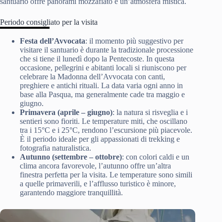
santuario offre panorami mozzafiato e un’atmosfera mistica.
Periodo consigliato per la visita
Festa dell’Avvocata
: il momento più suggestivo per
visitare il santuario è durante la tradizionale processione
che si tiene il lunedì dopo la Pentecoste. In questa
occasione, pellegrini e abitanti locali si riuniscono per
celebrare la Madonna dell’Avvocata con canti,
preghiere e antichi rituali. La data varia ogni anno in
base alla Pasqua, ma generalmente cade tra maggio e
giugno.
Primavera (aprile – giugno)
: la natura si risveglia e i
sentieri sono fioriti. Le temperature miti, che oscillano
tra i 15°C e i 25°C, rendono l’escursione più piacevole.
È il periodo ideale per gli appassionati di trekking e
fotografia naturalistica.
Autunno (settembre – ottobre)
: con colori caldi e un
clima ancora favorevole, l’autunno offre un’altra
finestra perfetta per la visita. Le temperature sono simili
a quelle primaverili, e l’afflusso turistico è minore,
garantendo maggiore tranquillità.