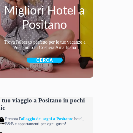
Migliori Hotel a
Positano
Trova l'albergo perfetto per le tue vacanze a
Positano o in Costiera Amalfitana
CERCA
l tuo viaggio a Positano in pochi
lic
Prenota l'
alloggio dei sogni a Positano
: hotel,
B&B e appartamenti per ogni gusto!