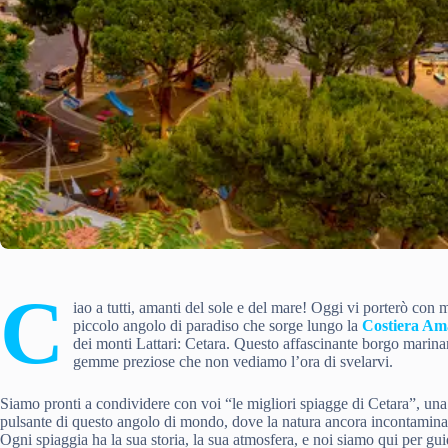
C
iao a tutti, amanti del sole e del mare! Oggi vi porterò con 
piccolo angolo di paradiso che sorge lungo la
Costiera Ama
dei monti Lattari: Cetara. Questo affascinante borgo marinar
gemme preziose che non vediamo l’ora di svelarvi.
Siamo pronti a condividere con voi “le migliori spiagge di Cetara”, una
pulsante di questo angolo di mondo, dove la natura ancora incontaminata 
Ogni spiaggia ha la sua storia, la sua atmosfera, e noi siamo qui per gui