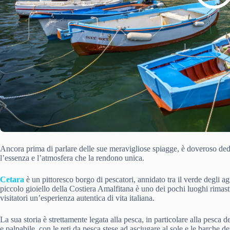
Ancora prima di parlare delle sue meravigliose spiagge, è doveroso ded
l’essenza e l’atmosfera che la rendono unica.
Cetara
è un pittoresco borgo di pescatori, annidato tra il verde degli
piccolo gioiello della Costiera Amalfitana è uno dei pochi luoghi rimasti
visitatori un’esperienza autentica di vita italiana.
La sua storia è strettamente legata alla pesca, in particolare alla pesca 
e palpabile, con le reti da pesca stese ad asciugare al sole e le barche 