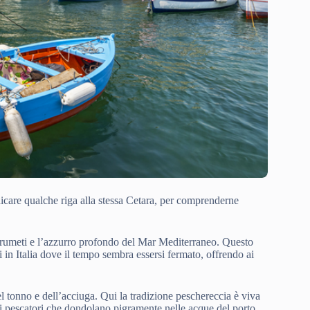
icare qualche riga alla stessa Cetara, per comprenderne
 agrumeti e l’azzurro profondo del Mar Mediterraneo. Questo
 in Italia dove il tempo sembra essersi fermato, offrendo ai
del tonno e dell’acciuga. Qui la tradizione peschereccia è viva
dei pescatori che dondolano pigramente nelle acque del porto.