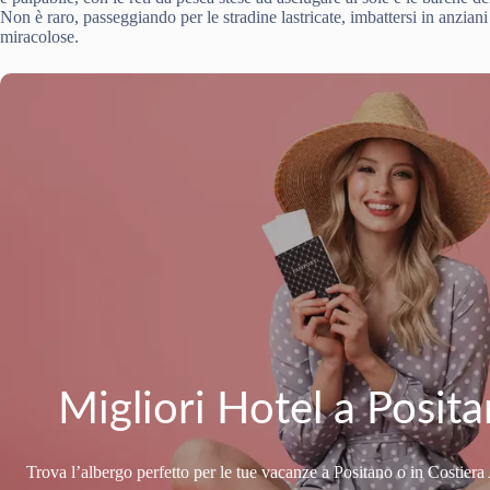
Non è raro, passeggiando per le stradine lastricate, imbattersi in anzian
miracolose.
Migliori Hotel a Posit
Trova l’albergo perfetto per le tue vacanze a Positano o in Costiera