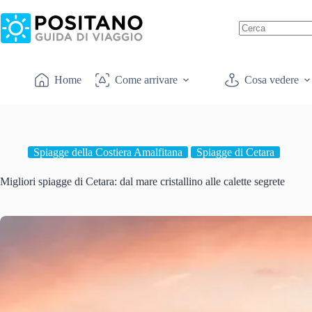
Salta
al
contenuto
Nessun
risultato
Home
Come arrivare
Cosa vedere
Spiagge della Costiera Amalfitana
Spiagge di Cetara
Migliori spiagge di Cetara: dal mare cristallino alle calette segrete