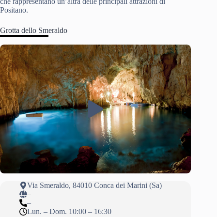
che rappresentano un’altra delle principali attrazioni di
Positano.
Grotta dello Smeraldo
Via Smeraldo, 84010 Conca dei Marini (Sa)
–
–
Lun. – Dom. 10:00 – 16:30