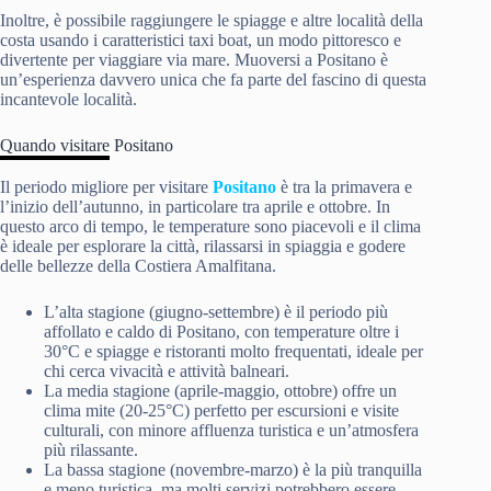
Inoltre, è possibile raggiungere le spiagge e altre località della
costa usando i caratteristici taxi boat, un modo pittoresco e
divertente per viaggiare via mare. Muoversi a Positano è
un’esperienza davvero unica che fa parte del fascino di questa
incantevole località.
Quando visitare Positano
Il periodo migliore per visitare
Positano
è tra la primavera e
l’inizio dell’autunno, in particolare tra aprile e ottobre. In
questo arco di tempo, le temperature sono piacevoli e il clima
è ideale per esplorare la città, rilassarsi in spiaggia e godere
delle bellezze della Costiera Amalfitana.
L’alta stagione (giugno-settembre) è il periodo più
affollato e caldo di Positano, con temperature oltre i
30°C e spiagge e ristoranti molto frequentati, ideale per
chi cerca vivacità e attività balneari.
La media stagione (aprile-maggio, ottobre) offre un
clima mite (20-25°C) perfetto per escursioni e visite
culturali, con minore affluenza turistica e un’atmosfera
più rilassante.
La bassa stagione (novembre-marzo) è la più tranquilla
e meno turistica, ma molti servizi potrebbero essere