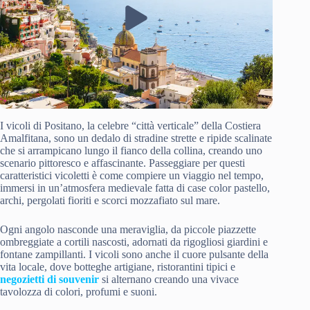
I vicoli di Positano, la celebre “città verticale” della Costiera
Amalfitana, sono un dedalo di stradine strette e ripide scalinate
che si arrampicano lungo il fianco della collina, creando uno
scenario pittoresco e affascinante. Passeggiare per questi
caratteristici vicoletti è come compiere un viaggio nel tempo,
immersi in un’atmosfera medievale fatta di case color pastello,
archi, pergolati fioriti e scorci mozzafiato sul mare.
Ogni angolo nasconde una meraviglia, da piccole piazzette
ombreggiate a cortili nascosti, adornati da rigogliosi giardini e
fontane zampillanti. I vicoli sono anche il cuore pulsante della
vita locale, dove botteghe artigiane, ristorantini tipici e
negozietti di souvenir
si alternano creando una vivace
tavolozza di colori, profumi e suoni.