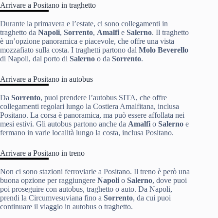
Arrivare a Positano in traghetto
Durante la primavera e l’estate, ci sono collegamenti in
traghetto da
Napoli
,
Sorrento
,
Amalfi
e
Salerno
. Il traghetto
è un’opzione panoramica e piacevole, che offre una vista
mozzafiato sulla costa. I traghetti partono dal
Molo Beverello
di Napoli, dal porto di
Salerno
o da
Sorrento
.
Arrivare a Positano in autobus
Da
Sorrento
, puoi prendere l’autobus SITA, che offre
collegamenti regolari lungo la Costiera Amalfitana, inclusa
Positano. La corsa è panoramica, ma può essere affollata nei
mesi estivi. Gli autobus partono anche da
Amalfi
o
Salerno
e
fermano in varie località lungo la costa, inclusa Positano.
Arrivare a Positano in treno
Non ci sono stazioni ferroviarie a Positano. Il treno è però una
buona opzione per raggiungere
Napoli
o
Salerno
, dove puoi
poi proseguire con autobus, traghetto o auto. Da Napoli,
prendi la Circumvesuviana fino a
Sorrento
, da cui puoi
continuare il viaggio in autobus o traghetto.