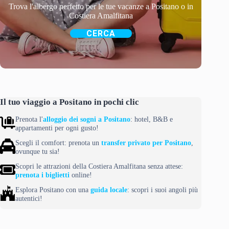
Trova l'albergo perfetto per le tue vacanze a Positano o in
Costiera Amalfitana
CERCA
Il tuo viaggio a Positano in pochi clic
Prenota l'
alloggio dei sogni a Positano
: hotel, B&B e
appartamenti per ogni gusto!
Scegli il comfort: prenota un
transfer privato per Positano
,
ovunque tu sia!
Scopri le attrazioni della Costiera Amalfitana senza attese:
prenota i biglietti
online!
Esplora Positano con una
guida locale
: scopri i suoi angoli più
autentici!