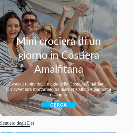
Mini crociera di un
giorno in Costiera
Amalfitana
Lasciati rapire dalla magia della Costiera Amalfitana.
Un’avventura mozzafiato tra mare cristallino e panorami
da sogno
CERCA
Sentiero degli Dei