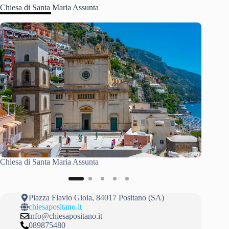
Chiesa di Santa Maria Assunta
Chiesa d
Chiesa di Santa Maria Assunta
Piazza Flavio Gioia, 84017 Positano (SA)
chiesapositano.it
info@chiesapositano.it
089875480