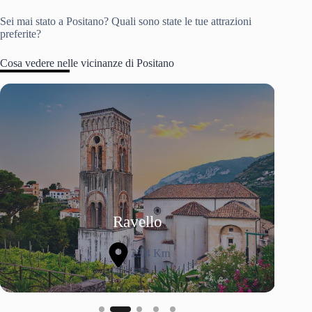
Sei mai stato a Positano? Quali sono state le tue attrazioni
preferite?
Cosa vedere nelle vicinanze di Positano
Slide 2 of 5
Ravello
23.4 Km