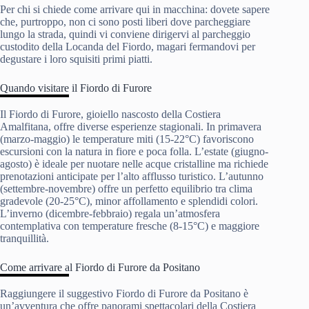
Per chi si chiede come arrivare qui in macchina: dovete sapere
che, purtroppo, non ci sono posti liberi dove parcheggiare
lungo la strada, quindi vi conviene dirigervi al parcheggio
custodito della Locanda del Fiordo, magari fermandovi per
degustare i loro squisiti primi piatti.
Quando visitare il Fiordo di Furore
Il Fiordo di Furore, gioiello nascosto della Costiera
Amalfitana, offre diverse esperienze stagionali. In primavera
(marzo-maggio) le temperature miti (15-22°C) favoriscono
escursioni con la natura in fiore e poca folla. L’estate (giugno-
agosto) è ideale per nuotare nelle acque cristalline ma richiede
prenotazioni anticipate per l’alto afflusso turistico. L’autunno
(settembre-novembre) offre un perfetto equilibrio tra clima
gradevole (20-25°C), minor affollamento e splendidi colori.
L’inverno (dicembre-febbraio) regala un’atmosfera
contemplativa con temperature fresche (8-15°C) e maggiore
tranquillità.
Come arrivare al Fiordo di Furore da Positano
Raggiungere il suggestivo Fiordo di Furore da Positano è
un’avventura che offre panorami spettacolari della Costiera