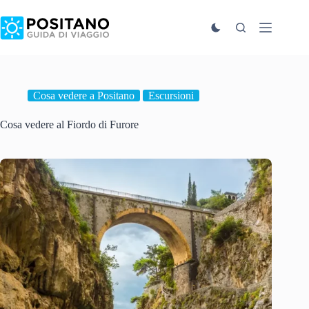
Salta
al
contenuto
Cosa vedere a Positano
Escursioni
Cosa vedere al Fiordo di Furore