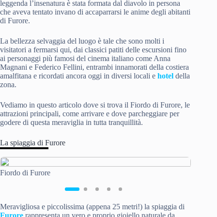
leggenda l’insenatura è stata formata dal diavolo in persona
che aveva tentato invano di accaparrarsi le anime degli abitanti
di Furore.
La bellezza selvaggia del luogo è tale che sono molti i
visitatori a fermarsi qui, dai classici patiti delle escursioni fino
ai personaggi più famosi del cinema italiano come Anna
Magnani e Federico Fellini, entrambi innamorati della costiera
amalfitana e ricordati ancora oggi in diversi locali e
hotel
della
zona.
Vediamo in questo articolo dove si trova il Fiordo di Furore, le
attrazioni principali, come arrivare e dove parcheggiare per
godere di questa meraviglia in tutta tranquillità.
La spiaggia di Furore
Fiordo di Furore
Fiordo d
Meravigliosa e piccolissima (appena 25 metri!) la spiaggia di
Furore
rappresenta un vero e proprio gioiello naturale da