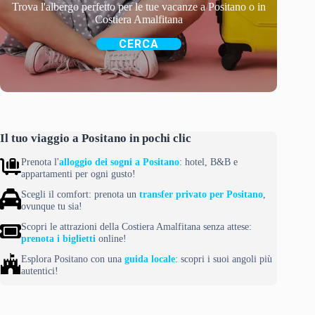
Trova l'albergo perfetto per le tue vacanze a Positano o in
Costiera Amalfitana
CERCA
Il tuo viaggio a Positano in pochi clic
Prenota l'
alloggio dei sogni a Positano
: hotel, B&B e
appartamenti per ogni gusto!
Scegli il comfort: prenota un
transfer privato per Positano
,
ovunque tu sia!
Scopri le attrazioni della Costiera Amalfitana senza attese:
prenota i biglietti
online!
Esplora Positano con una
guida locale
: scopri i suoi angoli più
autentici!