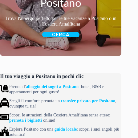
Positano
Trova l'albergo perfetto per le tue vacanze a Positano o in
Costiera Amalfitana
CERCA
Il tuo viaggio a Positano in pochi clic
Prenota l'
alloggio dei sogni a Positano
: hotel, B&B e
appartamenti per ogni gusto!
Scegli il comfort: prenota un
transfer privato per Positano
,
ovunque tu sia!
Scopri le attrazioni della Costiera Amalfitana senza attese:
prenota i biglietti
online!
Esplora Positano con una
guida locale
: scopri i suoi angoli più
autentici!