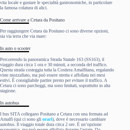
vita locale e gustare le specialità gastronomiche, in particolare
la famosa colatura di alici.
Come arrivare a Cetara da Positano
Per raggiungere Cetara da Positano ci sono diverse opzioni,
sia via terra che via mare:
In auto o scooter
Percorrendo la panoramica Strada Statale 163 (SS163), il
viaggio dura circa 1 ora e 30 minuti, a seconda del traffico.
Questa strada costeggia tutta la Costiera Amalfitana, regalando
viste mozzafiato, ma può essere stretta e affollata nei mesi
estivi. È consigliabile partire presto per evitare il traffico. A
Cetara ci sono parcheggi, ma sono limitati, soprattutto in alta
stagione.
In autobus
I bus SITA collegano Positano a Cetara con una fermata ad
Amalfi (qui ci sono gli
orari
), dove è necessario cambiare
autobus. Il viaggio totale dura circa 2 ore. È un’opzione
economica, ma può essere affollata durante l’estate. Da