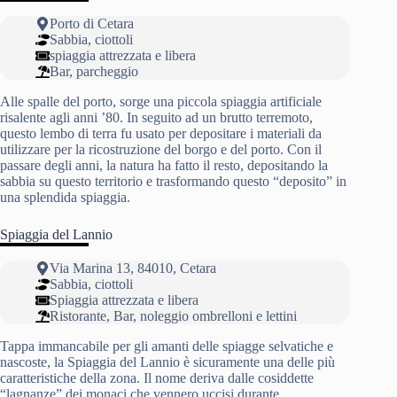
Porto di Cetara
Sabbia, ciottoli
spiaggia attrezzata e libera
Bar, parcheggio
Alle spalle del porto, sorge una piccola spiaggia artificiale
risalente agli anni ’80. In seguito ad un brutto terremoto,
questo lembo di terra fu usato per depositare i materiali da
utilizzare per la ricostruzione del borgo e del porto. Con il
passare degli anni, la natura ha fatto il resto, depositando la
sabbia su questo territorio e trasformando questo “deposito” in
una splendida spiaggia.
Spiaggia del Lannio
Via Marina 13, 84010, Cetara
Sabbia, ciottoli
Spiaggia attrezzata e libera
Ristorante, Bar, noleggio ombrelloni e lettini
Tappa immancabile per gli amanti delle spiagge selvatiche e
nascoste, la Spiaggia del Lannio è sicuramente una delle più
caratteristiche della zona. Il nome deriva dalle cosiddette
“lagnanze” dei monaci che vennero uccisi durante