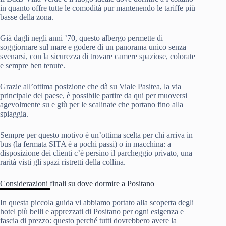
in quanto offre tutte le comodità pur mantenendo le tariffe più
basse della zona.
Già dagli negli anni ’70, questo albergo permette di
soggiornare sul mare e godere di un panorama unico senza
svenarsi, con la sicurezza di trovare camere spaziose, colorate
e sempre ben tenute.
Grazie all’ottima posizione che dà su Viale Pasitea, la via
principale del paese, è possibile partire da qui per muoversi
agevolmente su e giù per le scalinate che portano fino alla
spiaggia.
Sempre per questo motivo è un’ottima scelta per chi arriva in
bus (la fermata SITA è a pochi passi) o in macchina: a
disposizione dei clienti c’è persino il parcheggio privato, una
rarità visti gli spazi ristretti della collina.
Considerazioni finali su dove dormire a Positano
In questa piccola guida vi abbiamo portato alla scoperta degli
hotel più belli e apprezzati di Positano per ogni esigenza e
fascia di prezzo: questo perché tutti dovrebbero avere la