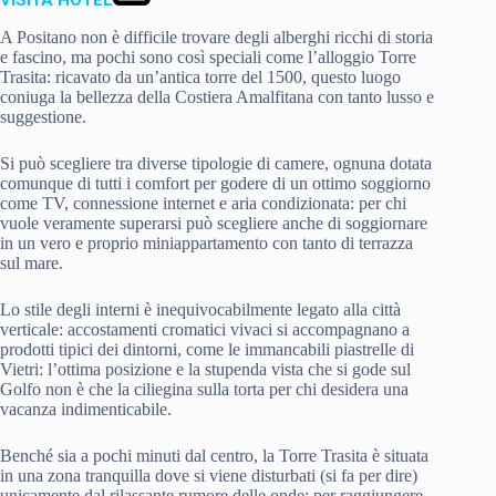
A Positano non è difficile trovare degli alberghi ricchi di storia
e fascino, ma pochi sono così speciali come l’alloggio Torre
Trasita: ricavato da un’antica torre del 1500, questo luogo
coniuga la bellezza della Costiera Amalfitana con tanto lusso e
suggestione.
Si può scegliere tra diverse tipologie di camere, ognuna dotata
comunque di tutti i comfort per godere di un ottimo soggiorno
come TV, connessione internet e aria condizionata: per chi
vuole veramente superarsi può scegliere anche di soggiornare
in un vero e proprio miniappartamento con tanto di terrazza
sul mare.
Lo stile degli interni è inequivocabilmente legato alla città
verticale: accostamenti cromatici vivaci si accompagnano a
prodotti tipici dei dintorni, come le immancabili piastrelle di
Vietri: l’ottima posizione e la stupenda vista che si gode sul
Golfo non è che la ciliegina sulla torta per chi desidera una
vacanza indimenticabile.
Benché sia a pochi minuti dal centro, la Torre Trasita è situata
in una zona tranquilla dove si viene disturbati (si fa per dire)
unicamente dal rilassante rumore delle onde: per raggiungere