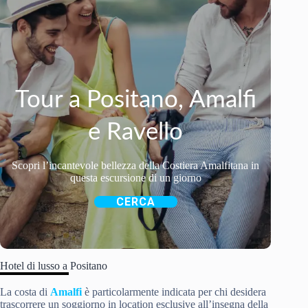
Tour a Positano, Amalfi
e Ravello
Scopri l’incantevole bellezza della Costiera Amalfitana in
questa escursione di un giorno
CERCA
Hotel di lusso a Positano
La costa di
Amalfi
è particolarmente indicata per chi desidera
trascorrere un soggiorno in location esclusive all’insegna della