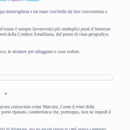
ggia meravigliosa e un mare così bello da fare concorrenza a
d’estate è sempre favorevole) più molteplici punti d’interesse
paesi della Costiera Amalfitana, dal punto di vista geografico,
ova, le strutture per alloggiare e cosa vedere.
Chiesa di
a ancora conosciuta come Marcina. Come il resto della
rto riparato, caratteristica che, purtroppo, non ne impedì il
ia di Strabone, ma da secoli ormai la città aveva cambiato