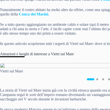
Naturalmente il centro abitato ha molto altro da offrire, come una spia
quello della
Conca dei Marini
.
Se a tutto questo aggiungiamo un ambiente caldo e solare (qui il meteo 
adatti a chi ama la storia e l’arte, è facile capire come mai l’ultimo dei 
è allo stesso tempo uno dei primi a essere visitato.
In questo articolo scopriremo tutti i segreti di Vietri sul Mare: dove si tr
Attrazioni e luoghi di interesse a Vietri sul Mare
Vietri sul Mare
La storia di Vietri sul Mare inizia già con la civiltà etrusca quando er
Campania seguì le sorti dell’impero romano diventando un vantaggioso po
saccheggio nel V secolo durante le invasioni barbariche.
In epoca moderna Marcina appare in un’edizione a stampa della geograf