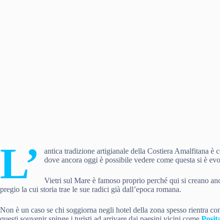
L’
antica tradizione artigianale della Costiera Amalfitana è 
dove ancora oggi è possibile vedere come questa si è evo
Vietri sul Mare è famoso proprio perché qui si creano an
pregio la cui storia trae le sue radici già dall’epoca romana.
Non è un caso se chi soggiorna negli hotel della zona spesso rientra con 
questi souvenir spinge i turisti ad arrivare dai paesini vicini come
Posit