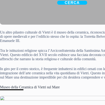
CERCA
Un altro pilastro culturale di Vietri è il museo della ceramica, riconosci
di opere medievali e per l’edificio stesso che lo ospita: la Torretta Belv
Emanuele III.
Tra le istituzioni religiose spicca l’Arciconfraternita della Santissima A
Vietri. Questo edificio del XVII secolo esibisce una facciata decorata co
affreschi che narrano la storia religiosa e culturale della comunità.
In giro per il centro storico, è frequente imbattersi in edifici ornati con
integrazione dell’arte ceramica nella vita quotidiana di Vietri. Questo intr
sul Mare una destinazione imperdibile per chi desidera comprendere e vi
Museo della Ceramica di Vietri sul Mare