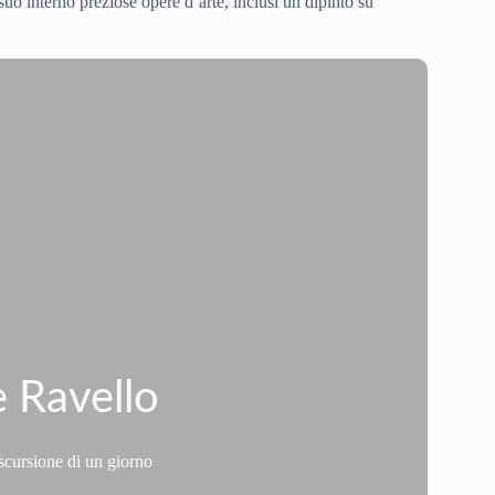
suo interno preziose opere d’arte, inclusi un dipinto su
e Ravello
escursione di un giorno