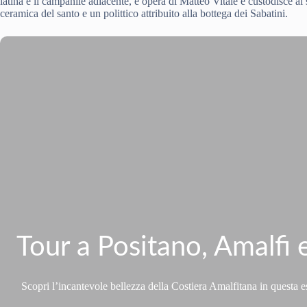
latina e il campanile adiacente, è opera di Matteo Vitale e custodisce al 
ceramica del santo e un polittico attribuito alla bottega dei Sabatini.
Tour a Positano, Amalfi 
Scopri l’incantevole bellezza della Costiera Amalfitana in questa 