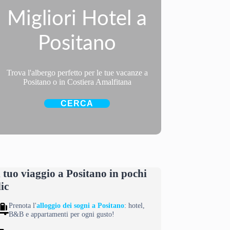
Migliori Hotel a
Positano
Trova l'albergo perfetto per le tue vacanze a
Positano o in Costiera Amalfitana
CERCA
l tuo viaggio a Positano in pochi
lic
Prenota l'
alloggio dei sogni a Positano
: hotel,
B&B e appartamenti per ogni gusto!