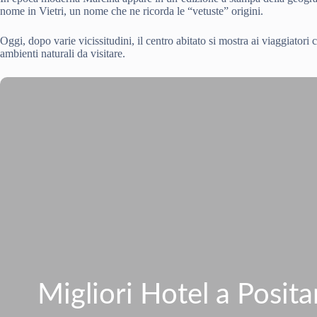
nome in Vietri, un nome che ne ricorda le “vetuste” origini.
Oggi, dopo varie vicissitudini, il centro abitato si mostra ai viaggiatori 
ambienti naturali da visitare.
Migliori Hotel a Posit