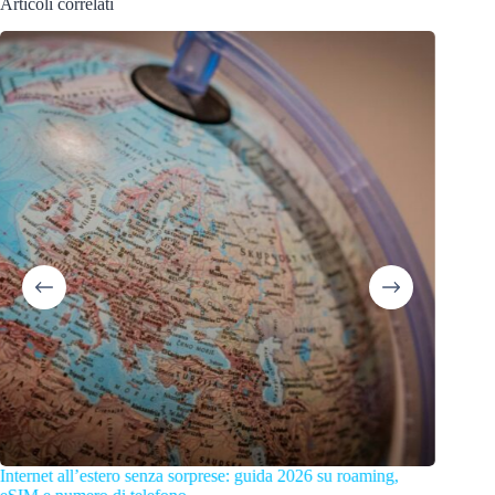
Articoli correlati
Internet all’estero senza sorprese: guida 2026 su roaming,
Cosa ved