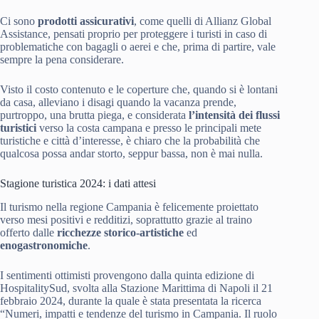
Ci sono
prodotti assicurativi
, come quelli di Allianz Global
Assistance, pensati proprio per proteggere i turisti in caso di
problematiche con bagagli o aerei e che, prima di partire, vale
sempre la pena considerare.
Visto il costo contenuto e le coperture che, quando si è lontani
da casa, alleviano i disagi quando la vacanza prende,
purtroppo, una brutta piega, e considerata
l’intensità dei flussi
turistici
verso la costa campana e presso le principali mete
turistiche e città d’interesse, è chiaro che la probabilità che
qualcosa possa andar storto, seppur bassa, non è mai nulla.
Stagione turistica 2024: i dati attesi
Il turismo nella regione Campania è felicemente proiettato
verso mesi positivi e redditizi, soprattutto grazie al traino
offerto dalle
ricchezze storico-artistiche
ed
enogastronomiche
.
I sentimenti ottimisti provengono dalla quinta edizione di
HospitalitySud, svolta alla Stazione Marittima di Napoli il 21
febbraio 2024, durante la quale è stata presentata la ricerca
“Numeri, impatti e tendenze del turismo in Campania. Il ruolo