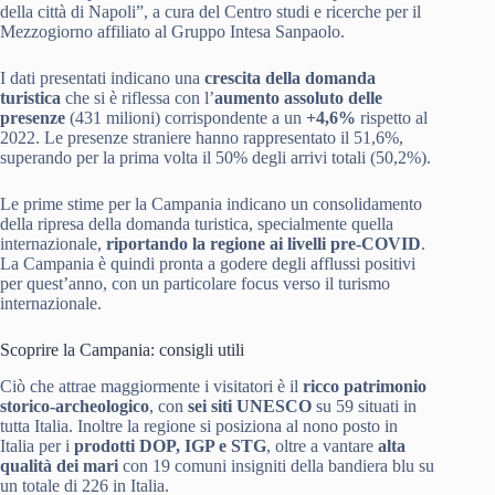
della città di Napoli”, a cura del Centro studi e ricerche per il
Mezzogiorno affiliato al Gruppo Intesa Sanpaolo.
I dati presentati indicano una
crescita della domanda
turistica
che si è riflessa con l’
aumento assoluto delle
presenze
(431 milioni) corrispondente a un
+4,6%
rispetto al
2022. Le presenze straniere hanno rappresentato il 51,6%,
superando per la prima volta il 50% degli arrivi totali (50,2%).
Le prime stime per la Campania indicano un consolidamento
della ripresa della domanda turistica, specialmente quella
internazionale,
riportando la regione ai livelli pre-COVID
.
La Campania è quindi pronta a godere degli afflussi positivi
per quest’anno, con un particolare focus verso il turismo
internazionale.
Scoprire la Campania: consigli utili
Ciò che attrae maggiormente i visitatori è il
ricco patrimonio
storico-archeologico
, con
sei siti UNESCO
su 59 situati in
tutta Italia. Inoltre la regione si posiziona al nono posto in
Italia per i
prodotti DOP, IGP e STG
, oltre a vantare
alta
qualità dei mari
con 19 comuni insigniti della bandiera blu su
un totale di 226 in Italia.