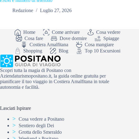
eSIM e numero di telefono
visitator
Redazione
Luglio 27, 2026
R
Home
Come arrivare
Cosa vedere
Cosa fare
Dove dormire
Spiagge
Costiera Amalfitana
Cosa mangiare
Shopping
Blog
Top 10 Escursioni
Scopri tutta la magia di Positano con
Aziendaturismopositano.it, la guida online gratuita per
pianificare il tuo viaggio in Costiera Amalfitana in totale
autonomia e facilità.
Lasciati Ispirare
Cosa vedere a Positano
Sentiero degli Dei
Grotta dello Smeraldo
Weekend a Positano