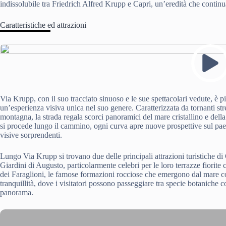
indissolubile tra Friedrich Alfred Krupp e Capri, un’eredità che continua 
Caratteristiche ed attrazioni
Via Krupp, con il suo tracciato sinuoso e le sue spettacolari vedute, è p
un’esperienza visiva unica nel suo genere. Caratterizzata da tornanti st
montagna, la strada regala scorci panoramici del mare cristallino e del
si procede lungo il cammino, ogni curva apre nuove prospettive sul pa
visive sorprendenti.
Lungo Via Krupp si trovano due delle principali attrazioni turistiche di
Giardini di Augusto, particolarmente celebri per le loro terrazze fiorite
dei Faraglioni, le famose formazioni rocciose che emergono dal mare c
tranquillità, dove i visitatori possono passeggiare tra specie botanich
panorama.