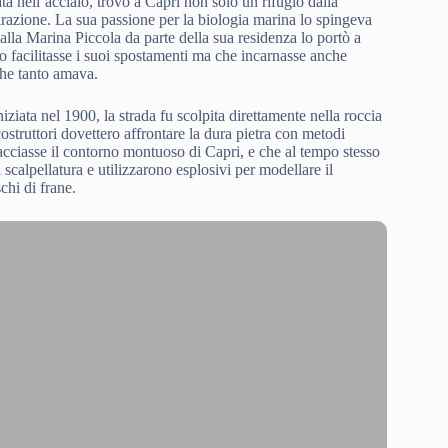
ata nell’acciaio, trovò a Capri non solo un rifugio dalla
razione. La sua passione per la biologia marina lo spingeva
 alla Marina Piccola da parte della sua residenza lo portò a
 facilitasse i suoi spostamenti ma che incarnasse anche
che tanto amava.
iziata nel 1900, la strada fu scolpita direttamente nella roccia
ostruttori dovettero affrontare la dura pietra con metodi
acciasse il contorno montuoso di Capri, e che al tempo stesso
 scalpellatura e utilizzarono esplosivi per modellare il
chi di frane.