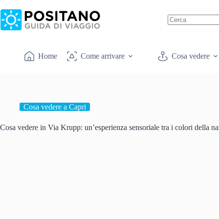
Salta
al
contenuto
Nessun
risultato
Home
Come arrivare
Cosa vedere
Cosa vedere a Capri
Cosa vedere in Via Krupp: un’esperienza sensoriale tra i colori della nat