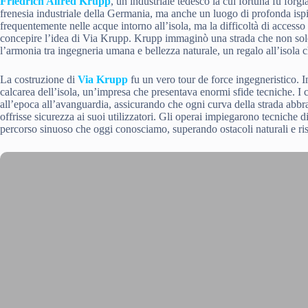
Friedrich Alfred Krupp
, un industriale tedesco la cui fortuna fu forgi
frenesia industriale della Germania, ma anche un luogo di profonda ispi
frequentemente nelle acque intorno all’isola, ma la difficoltà di accesso
concepire l’idea di Via Krupp. Krupp immaginò una strada che non solo
l’armonia tra ingegneria umana e bellezza naturale, un regalo all’isola 
La costruzione di
Via Krupp
fu un vero tour de force ingegneristico. In
calcarea dell’isola, un’impresa che presentava enormi sfide tecniche. I c
all’epoca all’avanguardia, assicurando che ogni curva della strada abbr
offrisse sicurezza ai suoi utilizzatori. Gli operai impiegarono tecniche di
percorso sinuoso che oggi conosciamo, superando ostacoli naturali e ris