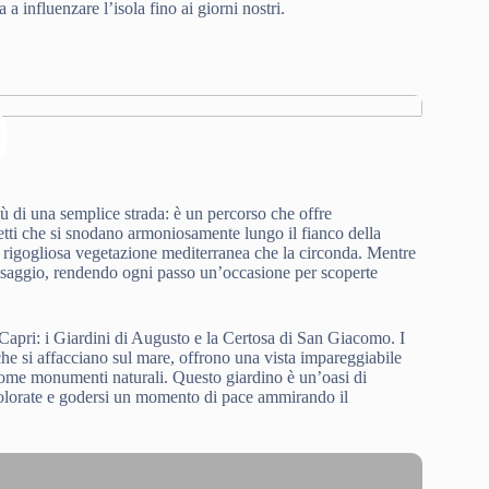
a influenzare l’isola fino ai giorni nostri.
iù di una semplice strada: è un percorso che offre
retti che si snodano armoniosamente lungo il fianco della
la rigogliosa vegetazione mediterranea che la circonda. Mentre
esaggio, rendendo ogni passo un’occasione per scoperte
 Capri: i Giardini di Augusto e la Certosa di San Giacomo. I
 che si affacciano sul mare, offrono una vista impareggiabile
ome monumenti naturali. Questo giardino è un’oasi di
e colorate e godersi un momento di pace ammirando il