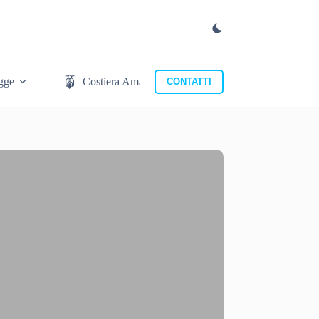
gge
Costiera Amalfitana
Cosa mangiare
CONTATTI