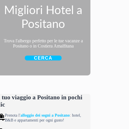
Migliori Hotel a
Positano
Trova l'albergo perfetto per le tue vacanze a
Positano o in Costiera Amalfitana
CERCA
l tuo viaggio a Positano in pochi
lic
Prenota l'
alloggio dei sogni a Positano
: hotel,
B&B e appartamenti per ogni gusto!