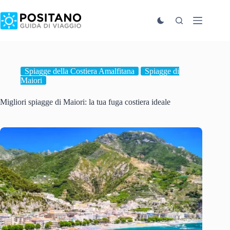
Salta
al
contenuto
Spiagge della Costiera Amalfitana
Spiagge di
Maiori
Migliori spiagge di Maiori: la tua fuga costiera ideale