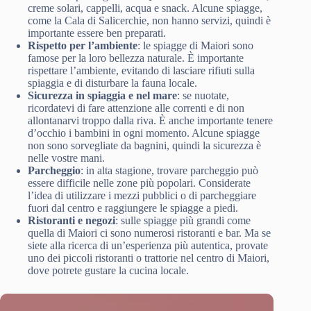
creme solari, cappelli, acqua e snack. Alcune spiagge,
come la Cala di Salicerchie, non hanno servizi, quindi è
importante essere ben preparati.
Rispetto per l’ambiente
: le spiagge di Maiori sono
famose per la loro bellezza naturale. È importante
rispettare l’ambiente, evitando di lasciare rifiuti sulla
spiaggia e di disturbare la fauna locale.
Sicurezza in spiaggia e nel mare
: se nuotate,
ricordatevi di fare attenzione alle correnti e di non
allontanarvi troppo dalla riva. È anche importante tenere
d’occhio i bambini in ogni momento. Alcune spiagge
non sono sorvegliate da bagnini, quindi la sicurezza è
nelle vostre mani.
Parcheggio
: in alta stagione, trovare parcheggio può
essere difficile nelle zone più popolari. Considerate
l’idea di utilizzare i mezzi pubblici o di parcheggiare
fuori dal centro e raggiungere le spiagge a piedi.
Ristoranti e negozi
: sulle spiagge più grandi come
quella di Maiori ci sono numerosi ristoranti e bar. Ma se
siete alla ricerca di un’esperienza più autentica, provate
uno dei piccoli ristoranti o trattorie nel centro di Maiori,
dove potrete gustare la cucina locale.