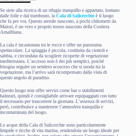
Se siete alla ricerca di un rifugio tranquillo e appartato, lontano
dalle folle e dal trambusto, la
Cala di Salicerchie
è il luogo
che fa per voi. Questo arenile nascosto, a pochi chilometri da
Maiori, è un vero e proprio tesoro nascosto della Costiera
Amalfitana.
La cala è incastonata tra le rocce e offre un panorama
spettacolare. La spiaggia è piccola, costituita da ciottoli e
sabbia, e circondata da scogliere ricoperte di vegetazione
mediterranea. L’accesso non è dei più semplici, poiché
bisogna seguire un sentiero scosceso che si snoda tra la
vegetazione, ma l’arrivo sarà ricompensato dalla vista di
questo angolo di paradiso.
Questo luogo non offre servizi come bar o stabilimenti
balneari, quindi è consigliabile arrivare equipaggiati con tutto
il necessario per trascorrere la giornata. L’assenza di servizi,
però, contribuisce a mantenere l’atmosfera tranquilla e
incontaminata del luogo.
Le acque della Cala di Salicerchie sono particolarmente
limpide e ricche di vita marina, rendendola un luogo ideale per
lo snorkeling. Inoltre, per coloro che amano l’escursionismo, i