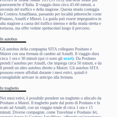
panoramiche d’Italia. Il viaggio dura circa 45-60 minuti, a
seconda del traffico e della stagione. Questa strada costeggia
la Costiera Amalfitana, passando per località pittoresche come
Praiano, Amalfi e Minori. La guida può essere impegnativa in
alta stagione a causa del traffico intenso e della strada stretta e
tortuosa, ma offre vedute spettacolari lungo il percorso.
In autobus
Gli autobus della compagnia SITA collegano Positano e
Maiori con una fermata di cambio ad Amalfi. Il viaggio dura
circa 1 ora e 30 minuti (qui ci sono gli
orari
). Da Positano
prendi l’autobus per Amalfi, che impiega circa 50 minuti, e da
lì prendi un altro autobus diretto a Maiori. Gli autobus SITA
possono essere affollati durante i mesi estivi, quindi è
consigliabile arrivare in anticipo alla fermata.
In traghetto
Nei mesi estivi, è possibile prendere un traghetto o aliscafo da
Positano a Maiori. Il traghetto parte dal porto di Positano e fa
scalo ad Amalfi, con un viaggio totale di circa 1 ora e 15
minuti. Diverse compagnie, come Travelmar e Positano Jet,
operano lungo la Costiera Amalfitana, offrendo un’esperienza