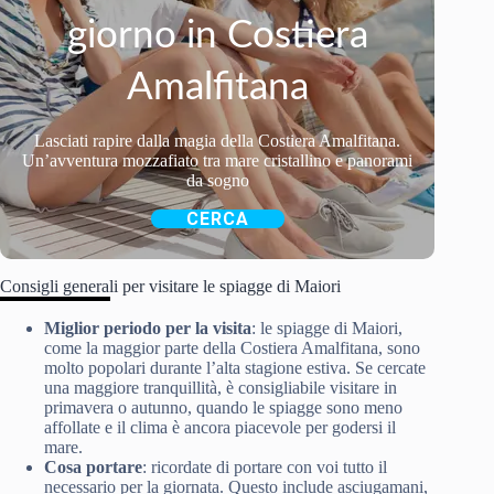
giorno in Costiera
Amalfitana
Lasciati rapire dalla magia della Costiera Amalfitana.
Un’avventura mozzafiato tra mare cristallino e panorami
da sogno
CERCA
Consigli generali per visitare le spiagge di Maiori
Miglior periodo per la visita
: le spiagge di Maiori,
come la maggior parte della Costiera Amalfitana, sono
molto popolari durante l’alta stagione estiva. Se cercate
una maggiore tranquillità, è consigliabile visitare in
primavera o autunno, quando le spiagge sono meno
affollate e il clima è ancora piacevole per godersi il
mare.
Cosa portare
: ricordate di portare con voi tutto il
necessario per la giornata. Questo include asciugamani,