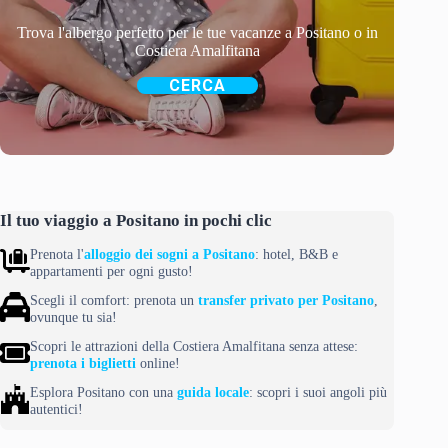
Trova l'albergo perfetto per le tue vacanze a Positano o in
Costiera Amalfitana
CERCA
Il tuo viaggio a Positano in pochi clic
Prenota l'
alloggio dei sogni a Positano
: hotel, B&B e
appartamenti per ogni gusto!
Scegli il comfort: prenota un
transfer privato per Positano
,
ovunque tu sia!
Scopri le attrazioni della Costiera Amalfitana senza attese:
prenota i biglietti
online!
Esplora Positano con una
guida locale
: scopri i suoi angoli più
autentici!