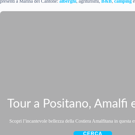
presenti a Marina del Cantone:
alberghi
, agriturismi,
B&B
,
camping
e
Tour a Positano, Amalfi 
Scopri l’incantevole bellezza della Costiera Amalfitana in questa 
CERCA