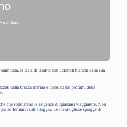
ano
 Amalfitana
taminata, la Baia di Ieranto con i ciottoli bianchi della sua
zati dalla brezza marina e inebriati dai profumi della
a.
istiche che soddisfano le esigenze di qualsiasi viaggiatore. Non
per poi soffermarvi sull’alloggio. Le meravigliose spiagge di