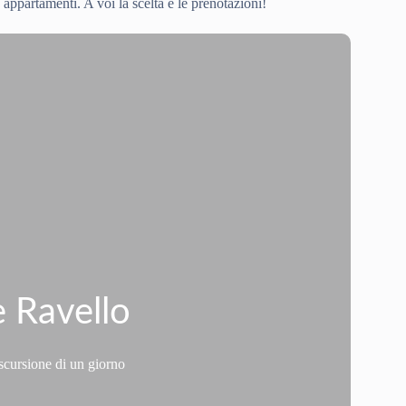
 appartamenti. A voi la scelta e le prenotazioni!
e Ravello
escursione di un giorno