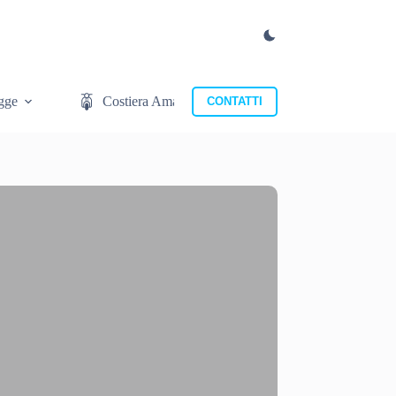
gge
Costiera Amalfitana
Cosa mangiare
CONTATTI