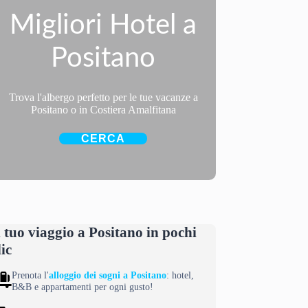
Migliori Hotel a
Positano
Trova l'albergo perfetto per le tue vacanze a
Positano o in Costiera Amalfitana
CERCA
l tuo viaggio a Positano in pochi
lic
Prenota l'
alloggio dei sogni a Positano
: hotel,
B&B e appartamenti per ogni gusto!