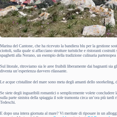
Marina del Cantone, che ha ricevuto la bandiera blu per la gestione soste
ciottoli, sulla quale si affacciano strutture turistiche e ristoranti costruiti
spaghetti alla Nerano, un esempio della tradizione culinaria partenopea
Sul litorale, ritroviamo sia le aree fruibili liberamente dai bagnanti sia g
diventa un’esperienza davvero rilassante.
Le acque cristalline del mare sono meta degli amanti dello snorkeling, d
Se siete degli inguaribili romantici o semplicemente volete concludere l
sulla parte sinistra della spiaggia il sole tramonta circa un’ora più tardi
Tedeschi.
E dopo una intera giornata al mare? Vi meritate di riposare in un alloggi