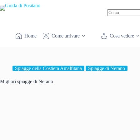
Salta
al
contenuto
Nessun
risultato
Home
Come arrivare
Cosa vedere
Spiagge della Costiera Amalfitana
Spiagge di Nerano
Migliori spiagge di Nerano