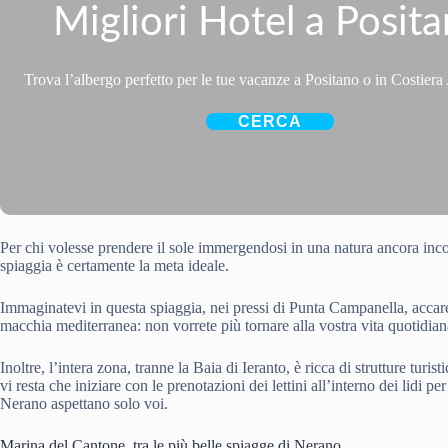
Migliori Hotel a Posit
Trova l’albergo perfetto per le tue vacanze a Positano o in Costiera
CERCA
Per chi volesse prendere il sole immergendosi in una natura ancora incon
spiaggia è certamente la meta ideale.
Immaginatevi in questa spiaggia, nei pressi di Punta Campanella, accarez
macchia mediterranea: non vorrete più tornare alla vostra vita quotidian
Inoltre, l’intera zona, tranne la Baia di Ieranto, è ricca di strutture tur
vi resta che iniziare con le prenotazioni dei lettini all’interno dei lidi 
Nerano aspettano solo voi.
Marina del Cantone, tra le più belle spiagge di Nerano