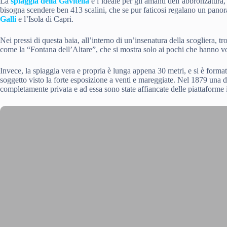
La
spiaggia della Gavitella
è l’ideale per gli amanti dell’abbronzatura,
bisogna scendere ben 413 scalini, che se pur faticosi regalano un pano
Galli
e l’Isola di Capri.
Nei pressi di questa baia, all’interno di un’insenatura della scogliera, 
come la “Fontana dell’Altare”, che si mostra solo ai pochi che hanno vog
Invece, la spiaggia vera e propria è lunga appena 30 metri, e si è format
soggetto visto la forte esposizione a venti e mareggiate. Nel 1879 una d
completamente privata e ad essa sono state affiancate delle piattaforme i