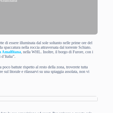
 Amalfitana
ette di essere illuminata dal sole soltanto nelle prime ore del
a spaccatura nella roccia attraversata dal torrente Schiato.
a Amalfitana
, nella WHL. Inoltre, il borgo di Furore, con i
 d’Italia”.
 poco battute rispetto al resto della zona, troverete tutta
re sul litorale e rilassarvi su una spiaggia assolata, non vi