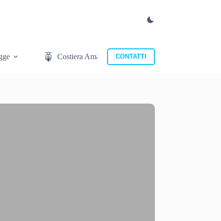
gge
Costiera Amalfitana
Cosa mangiare
CONTATTI