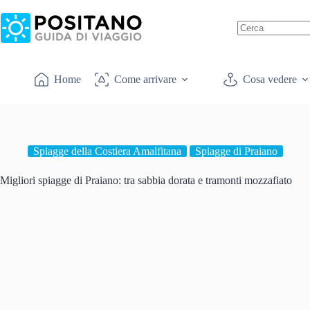
Salta
al
contenuto
Nessun
risultato
Home
Come arrivare
Cosa vedere
Spiagge della Costiera Amalfitana
Spiagge di Praiano
Migliori spiagge di Praiano: tra sabbia dorata e tramonti mozzafiato