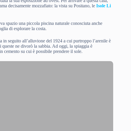
 data la sua esposizione ad ovest. Per arrivare a questa cala,
rama decisamente mozzafiato: la vista su Positano, le
Isole Li
trova spazio una piccola piscina naturale conosciuta anche
lia di esplorare la costa.
a in seguito all’alluvione del 1924 a cui purtroppo l’arenile è
i queste ne divorò la sabbia. Ad oggi, la spiaggia è
n cemento su cui è possibile prendere il sole.