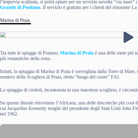
l’impervia scalinata, si potrà optare per un servizio navetta “via mare” 
Grande di Positano
. Il servizio è gratuito per i clienti del ristorante L
Marina di Praia
Tra tutte le spiagge di Praiano,
Marina di Praia
è una delle mete più tu
più romantiche della zona.
Infatti, la spiaggia di Marina di Praia è sorvegliata dalla Torre di Mare,
sentiero della Scogliera di Praia, eletto “luogo del cuore” FAI.
La spiaggia di ciottoli, incastonata in una maestosa scogliera, è circondata
Su questo litorale ritroviamo l’Africana, una delle discoteche più cool d
cui Jacqueline Kennedy moglie del presidente degli Stati Uniti John Fi
nel 1962.