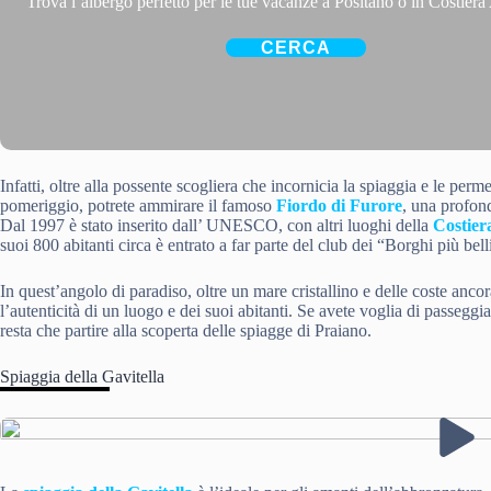
Trova l’albergo perfetto per le tue vacanze a Positano o in Costiera
CERCA
Infatti, oltre alla possente scogliera che incornicia la spiaggia e le perm
pomeriggio, potrete ammirare il famoso
Fiordo di Furore
, una profond
Dal 1997 è stato inserito dall’ UNESCO, con altri luoghi della
Costier
suoi 800 abitanti circa è entrato a far parte del club dei “Borghi più belli
In quest’angolo di paradiso, oltre un mare cristallino e delle coste ancora
l’autenticità di un luogo e dei suoi abitanti. Se avete voglia di passeggia
resta che partire alla scoperta delle spiagge di Praiano.
Spiaggia della Gavitella