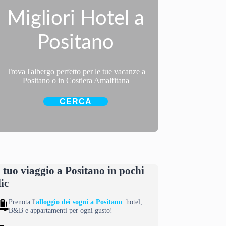
Migliori Hotel a
Positano
Trova l'albergo perfetto per le tue vacanze a
Positano o in Costiera Amalfitana
CERCA
l tuo viaggio a Positano in pochi
lic
Prenota l'
alloggio dei sogni a Positano
: hotel,
B&B e appartamenti per ogni gusto!