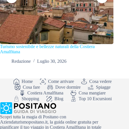
Turismo sostenibile e bellezze naturali della Costiera
Come res
Amalfitana
Amalfit
Redazione
Luglio 30, 2026
R
Home
Come arrivare
Cosa vedere
Cosa fare
Dove dormire
Spiagge
Costiera Amalfitana
Cosa mangiare
Shopping
Blog
Top 10 Escursioni
Scopri tutta la magia di Positano con
Aziendaturismopositano.it, la guida online gratuita per
pianificare il tuo viaggio in Costiera Amalfitana in totale