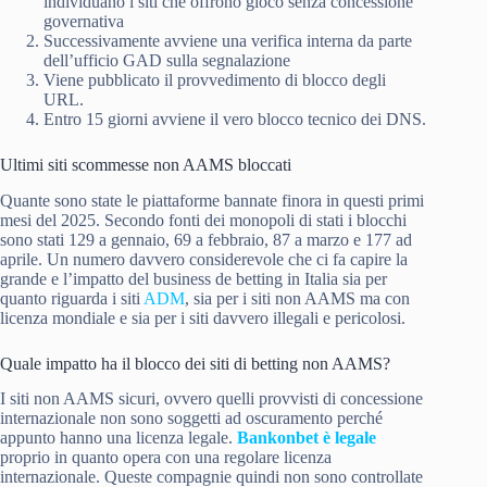
individuano i siti che offrono gioco senza concessione
governativa
Successivamente avviene una verifica interna da parte
dell’ufficio GAD sulla segnalazione
Viene pubblicato il provvedimento di blocco degli
URL.
Entro 15 giorni avviene il vero blocco tecnico dei DNS.
Ultimi siti scommesse non AAMS bloccati
Quante sono state le piattaforme bannate finora in questi primi
mesi del 2025. Secondo fonti dei monopoli di stati i blocchi
sono stati 129 a gennaio, 69 a febbraio, 87 a marzo e 177 ad
aprile. Un numero davvero considerevole che ci fa capire la
grande e l’impatto del business de betting in Italia sia per
quanto riguarda i siti
ADM
, sia per i siti non AAMS ma con
licenza mondiale e sia per i siti davvero illegali e pericolosi.
Quale impatto ha il blocco dei siti di betting non AAMS?
I siti non AAMS sicuri, ovvero quelli provvisti di concessione
internazionale non sono soggetti ad oscuramento perché
appunto hanno una licenza legale.
Bankonbet è legale
proprio in quanto opera con una regolare licenza
internazionale. Queste compagnie quindi non sono controllate