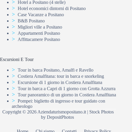
Hotel a Positano (4 stelle)
Hotel economici dintorni di Positano
Case Vacanze a Positano
B&B Positano
Migliori ville a Positano
Appartamenti Positano
Affittacamere Positano
Escursioni E Tour
Tour in barca Positano, Amalfi e Ravello
Costiera Amalfitana: tour in barca e snorkeling
Escursione di 1 giorno in Costiera Amalfitana
Tour in barca a Capri di 1 giorno con Grotta Azzurra
Tour panoramico di un giorno in Costiera Amalfitana
Pompei: biglietto di ingresso e tour guidato con
archeologo
Copyright © 2026
Aziendaturismopositano.it
| Stock Photos
by
DepositPhotos
Home
Chi siamo
Contatti
Privacy Policy