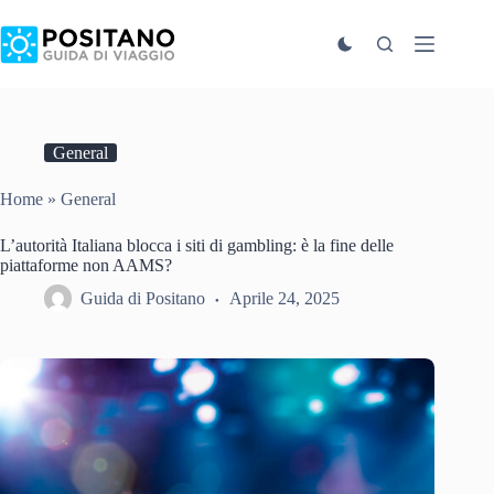
Salta
al
contenuto
General
Home
»
General
L’autorità Italiana blocca i siti di gambling: è la fine delle
piattaforme non AAMS?
Guida di Positano
Aprile 24, 2025