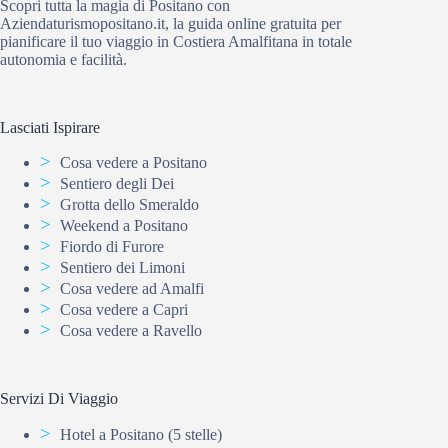
Scopri tutta la magia di Positano con
Aziendaturismopositano.it, la guida online gratuita per
pianificare il tuo viaggio in Costiera Amalfitana in totale
autonomia e facilità.
Lasciati Ispirare
Cosa vedere a Positano
Sentiero degli Dei
Grotta dello Smeraldo
Weekend a Positano
Fiordo di Furore
Sentiero dei Limoni
Cosa vedere ad Amalfi
Cosa vedere a Capri
Cosa vedere a Ravello
Servizi Di Viaggio
Hotel a Positano (5 stelle)