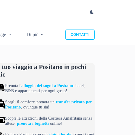
gge
Di più
CONTATTI
l tuo viaggio a Positano in pochi
lic
Prenota l'
alloggio dei sogni a Positano
: hotel,
B&B e appartamenti per ogni gusto!
Scegli il comfort: prenota un
transfer privato per
Positano
, ovunque tu sia!
Scopri le attrazioni della Costiera Amalfitana senza
attese:
prenota i biglietti
online!
Esplora Positano con una
guida locale
: scopri i suoi