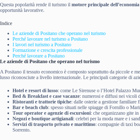
Questa popolarità rende il turismo il
motore principale dell’economia 
opportunità lavorative.
Indice
Le aziende di Positano che operano nel turismo
Perché lavorare nel turismo a Positano
I lavori nel turismo a Positano
Formazione e crescita professionale
Perché lavorare a Positano
Le aziende di Positano che operano nel turismo
A Positano il tessuto economico è composto soprattutto da piccole e me
lusso riconosciute a livello internazionale. Le principali categorie di az
Hotel e resort di lusso
: come Le Sirenuse o l’Hotel Palazzo Murat
Bed & Breakfast e case vacanze
: numerosi e diffusi nei vicoli 
Ristoranti e trattorie tipiche
: dalle osterie a gestione familiare 
Bar e beach club
: spesso situati nelle spiagge di Fornillo o Mar
Tour operator e agenzie di escursioni
: che organizzano gite in
Negozi e boutique artigianali
: celebri per la moda mare e i sanda
Servizi di trasporto privato e marittimo
: compagnie di taxi bo
Sorrento.