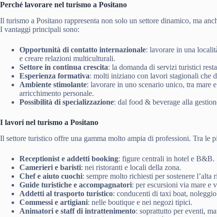
Perché lavorare nel turismo a Positano
Il turismo a Positano rappresenta non solo un settore dinamico, ma anch
I vantaggi principali sono:
Opportunità di contatto internazionale
: lavorare in una local
e creare relazioni multiculturali.
Settore in continua crescita
: la domanda di servizi turistici res
Esperienza formativa
: molti iniziano con lavori stagionali che d
Ambiente stimolante
: lavorare in uno scenario unico, tra mare
arricchimento personale.
Possibilità di specializzazione
: dal food & beverage alla gestione
I lavori nel turismo a Positano
Il settore turistico offre una gamma molto ampia di professioni. Tra le p
Receptionist e addetti booking
: figure centrali in hotel e B&B.
Camerieri e baristi
: nei ristoranti e locali della zona.
Chef e aiuto cuochi
: sempre molto richiesti per sostenere l’alta r
Guide turistiche e accompagnatori
: per escursioni via mare e vi
Addetti al trasporto turistico
: conducenti di taxi boat, noleggio
Commessi e artigiani
: nelle boutique e nei negozi tipici.
Animatori e staff di intrattenimento
: soprattutto per eventi, ma