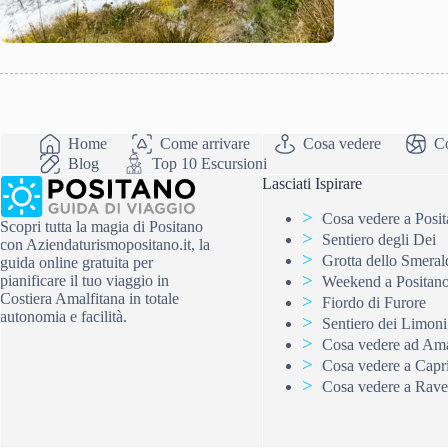
Home
Come arrivare
Cosa vedere
Co
Blog
Top 10 Escursioni
Lasciati Ispirare
Cosa vedere a Posi
Scopri tutta la magia di Positano
Sentiero degli Dei
con Aziendaturismopositano.it, la
Grotta dello Smeral
guida online gratuita per
pianificare il tuo viaggio in
Weekend a Positan
Costiera Amalfitana in totale
Fiordo di Furore
autonomia e facilità.
Sentiero dei Limoni
Cosa vedere ad Ama
Cosa vedere a Capr
Cosa vedere a Rave