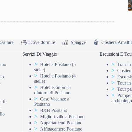
sa fare
Dove dormire
Spiagge
Costiera Amalfi
Servizi Di Viaggio
Escursioni E Tou
tano
Hotel a Positano (5
Tour in
stelle)
Costiera
Hotel a Positano (4
do
Escursi
stelle)
o
Tour in
Hotel economici
Tour pa
dintorni di Positano
Pompei: 
Case Vacanze a
archeologo
lfi
Positano
i
B&B Positano
llo
Migliori ville a Positano
Appartamenti Positano
Affittacamere Positano