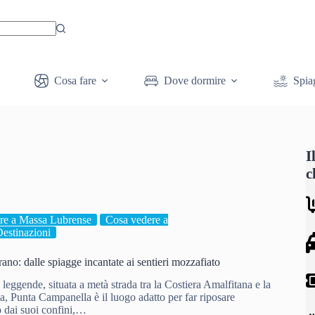
Cosa fare
Dove dormire
Spia
I
c
re a Massa Lubrense
Cosa vedere a
estinazioni
no: dalle spiagge incantate ai sentieri mozzafiato
i leggende, situata a metà strada tra la Costiera Amalfitana e la
a, Punta Campanella è il luogo adatto per far riposare
o dai suoi confini,…