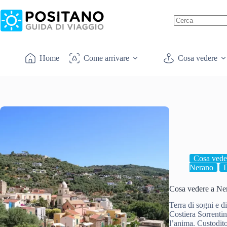
Salta
al
contenuto
Nessun
risultato
Home
Come arrivare
Cosa vedere
Cosa vede
Nerano
D
Cosa vedere a Nera
Terra di sogni e d
Costiera Sorrentin
l’anima. Custodit