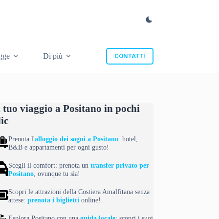
gge
Di più
CONTATTI
l tuo viaggio a Positano in pochi
lic
Prenota l'
alloggio dei sogni a Positano
: hotel,
B&B e appartamenti per ogni gusto!
Scegli il comfort: prenota un
transfer privato per
Positano
, ovunque tu sia!
Scopri le attrazioni della Costiera Amalfitana senza
attese:
prenota i biglietti
online!
Esplora Positano con una
guida locale
: scopri i suoi